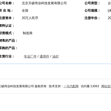
公司名称：
北京天硕伟业科技发展有限公司
公司类型：
企
所 在 地：
全国
公司规模：
[
注册资本：
20万人民币
注册年份：
2
资料认证：
经营模式：
制造商
销售的产品：
采购的产品：
主营行业：
专业厂件
/
通用件
/
油封
北京天硕伟业科技发展有限公司 版权所有 技术支持：
一马汽配网
访问量:13063
网站首