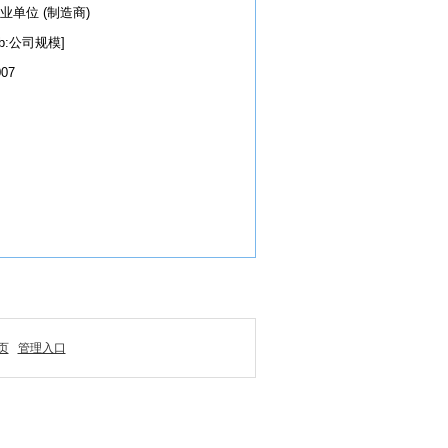
业单位 (制造商)
db:公司规模]
007
页
管理入口